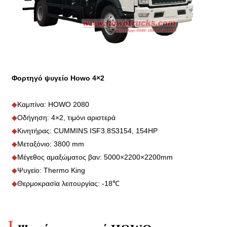
Φορτηγό ψυγείο Howo 4×2
◆
Καμπίνα: HOWO 2080
◆
Οδήγηση: 4×2, τιμόνι αριστερά
◆
Κινητήρας: CUMMINS ISF3.8S3154, 154HP
◆
Μεταξόνιο: 3800 mm
◆
Μέγεθος αμαξώματος βαν: 5000×2200×2200mm
◆
Ψυγείο: Thermo King
◆
Θερμοκρασία λειτουργίας: -18℃