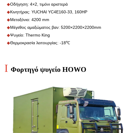
◆
Οδήγηση: 4×2, τιμόνι αριστερά
◆
Κινητήρας: YUCHAI YC4E160-33, 160HP
◆
Μεταξόνιο: 4200 mm
◆
Μέγεθος αμαξώματος βαν: 5200×2200×2200mm
◆
Ψυγείο: Thermo King
◆
Θερμοκρασία λειτουργίας: -18℃
I
Φορτηγό ψυγείο HOWO