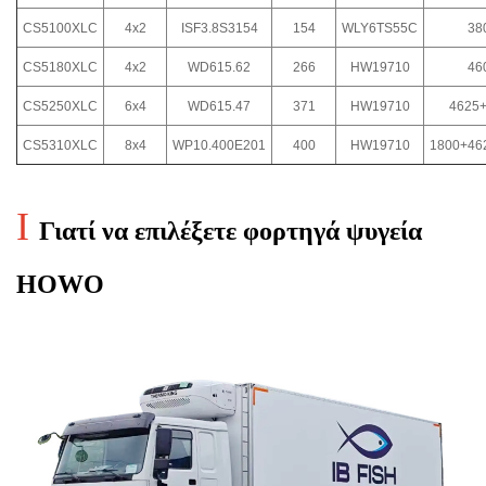
CS5100XLC
4x2
ISF3.8S3154
154
WLY6TS55C
38
CS5180XLC
4x2
WD615.62
266
HW19710
46
CS5250XLC
6x4
WD615.47
371
HW19710
4625
CS5310XLC
8x4
WP10.400E201
400
HW19710
1800+46
I
Γιατί να επιλέξετε φορτηγά ψυγεία
HOWO