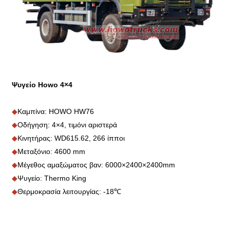
Ψυγείο Howo 4×4
◆
Καμπίνα: HOWO HW76
◆
Οδήγηση: 4×4, τιμόνι αριστερά
◆
Κινητήρας: WD615.62, 266 ίπποι
◆
Μεταξόνιο: 4600 mm
◆
Μέγεθος αμαξώματος βαν: 6000×2400×2400mm
◆
Ψυγείο: Thermo King
◆
Θερμοκρασία λειτουργίας: -18℃