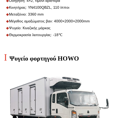
◆
Οδήγηση: 4×2, τιμόνι αριστερά
◆
Κινητήρας: YN4100QBZL, 110 ίπποι
◆
Μεταξόνιο: 3360 mm
◆
Μέγεθος αμαξώματος βαν: 4000×2000×2000mm
◆
Ψυγείο: Κινεζικής μάρκας
◆
Θερμοκρασία λειτουργίας: -18℃
I
Ψυγείο φορτηγού HOWO