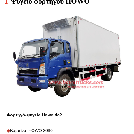
I
Ψυγείο φορτηγού HOWO
Φορτηγό-ψυγείο Howo 4×2
◆
Καμπίνα: HOWO 2080