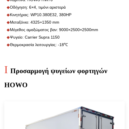
◆
Οδήγηση: 6×4, τιμόνι αριστερά
◆
Κινητήρας: WP10.380E32, 380HP
◆
Μεταξόνιο: 4325+1350 mm
◆
Μέγεθος αμαξώματος βαν: 9000×2500×2500mm
◆
Ψυγείο: Carrier Supra 1150
◆
Θερμοκρασία λειτουργίας: -18℃
I
Προσαρμογή ψυγείων φορτηγών
HOWO