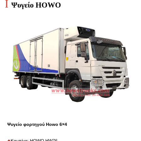
I
Ψυγείο HOWO
Ψυγείο φορτηγού Howo 6×4
◆
Καμπίνα: HOWO HW76