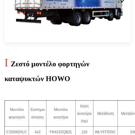
I
Ζεστό μοντέλο φορτηγών
καταψυκτών HOWO
Ισχύς
Μοντέλο
Σύστημα
Μοντέλο
κινητήρα
Μετάδοση
Μεταξόν
φορτηγού
κίνησης
κινητήρα
(hp)
CS5060XLC
4x2
YN4102QBZL
116
WLY6TS55C
33